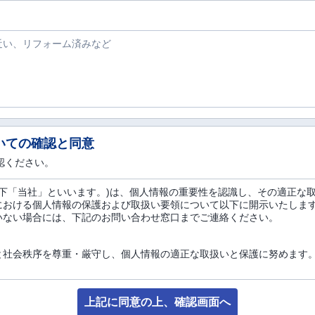
いての確認と同意
認ください。
産(以下「当社」といいます。)は、個人情報の重要性を認識し、その適正
における個人情報の保護および取扱い要領について以下に開示いたしま
いない場合には、下記のお問い合わせ窓口までご連絡ください。
と社会秩序を尊重・厳守し、個人情報の適正な取扱いと保護に努めます
月日、お電話番号、勤務先等の属性情報、E-Mailアドレス、ご住所、
て、1つまたは複数を組み合わせることにより、お客様個人を特定するこ