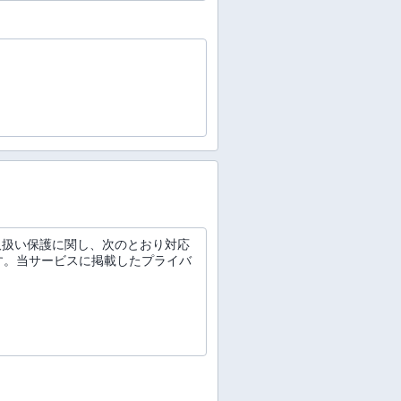
な取扱い保護に関し、次のとおり対応
す。当サービスに掲載したプライバ
。
連帯保証人予定者の情報、その他お
とのできる情報をいいます。