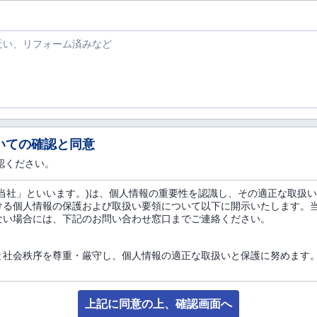
いての確認と同意
認ください。
会社(以下「当社」といいます。)は、個人情報の重要性を認識し、その適正な
ける個人情報の保護および取扱い要領について以下に開示いたします。
ない場合には、下記のお問い合わせ窓口までご連絡ください。
と社会秩序を尊重・厳守し、個人情報の適正な取扱いと保護に努めます
月日、お電話番号、勤務先等の属性情報、E-Mailアドレス、ご住所、
て、1つまたは複数を組み合わせることにより、お客様個人を特定するこ